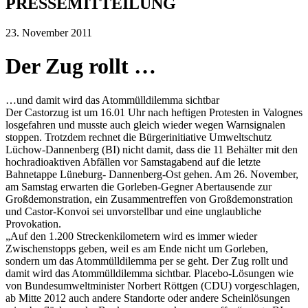
PRESSEMITTEILUNG
23. November 2011
Der Zug rollt …
…und damit wird das Atommülldilemma sichtbar
Der Castorzug ist um 16.01 Uhr nach heftigen Protesten in Valognes
losgefahren und musste auch gleich wieder wegen Warnsignalen
stoppen. Trotzdem rechnet die Bürgerinitiative Umweltschutz
Lüchow-Dannenberg (BI) nicht damit, dass die 11 Behälter mit den
hochradioaktiven Abfällen vor Samstagabend auf die letzte
Bahnetappe Lüneburg- Dannenberg-Ost gehen. Am 26. November,
am Samstag erwarten die Gorleben-Gegner Abertausende zur
Großdemonstration, ein Zusammentreffen von Großdemonstration
und Castor-Konvoi sei unvorstellbar und eine unglaubliche
Provokation.
„Auf den 1.200 Streckenkilometern wird es immer wieder
Zwischenstopps geben, weil es am Ende nicht um Gorleben,
sondern um das Atommülldilemma per se geht. Der Zug rollt und
damit wird das Atommülldilemma sichtbar. Placebo-Lösungen wie
von Bundesumweltminister Norbert Röttgen (CDU) vorgeschlagen,
ab Mitte 2012 auch andere Standorte oder andere Scheinlösungen