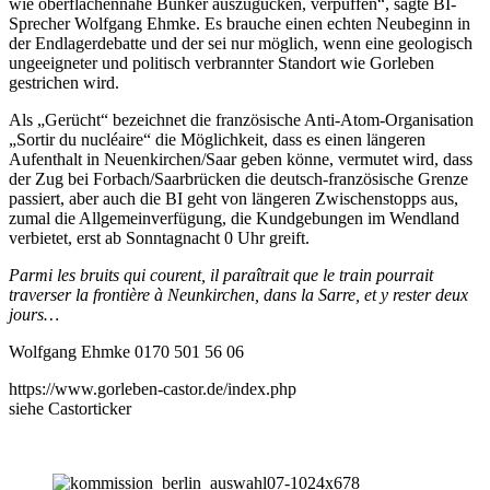
wie oberflächennahe Bunker auszugucken, verpuffen“, sagte BI-
Sprecher Wolfgang Ehmke. Es brauche einen echten Neubeginn in
der Endlagerdebatte und der sei nur möglich, wenn eine geologisch
ungeeigneter und politisch verbrannter Standort wie Gorleben
gestrichen wird.
Als „Gerücht“ bezeichnet die französische Anti-Atom-Organisation
„Sortir du nucléaire“ die Möglichkeit, dass es einen längeren
Aufenthalt in Neuenkirchen/Saar geben könne, vermutet wird, dass
der Zug bei Forbach/Saarbrücken die deutsch-französische Grenze
passiert, aber auch die BI geht von längeren Zwischenstopps aus,
zumal die Allgemeinverfügung, die Kundgebungen im Wendland
verbietet, erst ab Sonntagnacht 0 Uhr greift.
Parmi les bruits qui courent, il paraîtrait que le train pourrait
traverser la frontière à Neunkirchen, dans la Sarre, et y rester deux
jours…
Wolfgang Ehmke 0170 501 56 06
https://www.gorleben-castor.de/index.php
siehe Castorticker