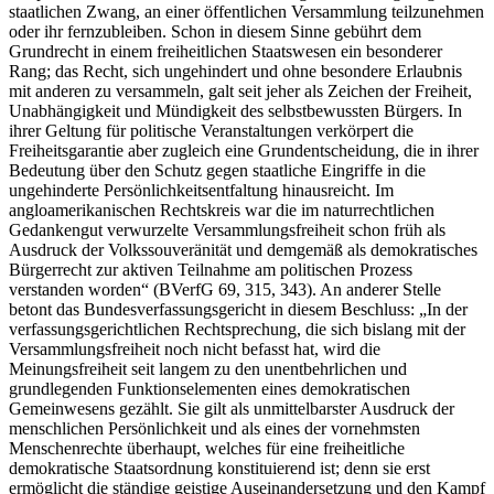
staatlichen Zwang, an einer öffentlichen Versammlung teilzunehmen
oder ihr fernzubleiben. Schon in diesem Sinne gebührt dem
Grundrecht in einem freiheitlichen Staatswesen ein besonderer
Rang; das Recht, sich ungehindert und ohne besondere Erlaubnis
mit anderen zu versammeln, galt seit jeher als Zeichen der Freiheit,
Unabhängigkeit und Mündigkeit des selbstbewussten Bürgers. In
ihrer Geltung für politische Veranstaltungen verkörpert die
Freiheitsgarantie aber zugleich eine Grundentscheidung, die in ihrer
Bedeutung über den Schutz gegen staatliche Eingriffe in die
ungehinderte Persönlichkeitsentfaltung hinausreicht. Im
angloamerikanischen Rechtskreis war die im naturrechtlichen
Gedankengut verwurzelte Versammlungsfreiheit schon früh als
Ausdruck der Volkssouveränität und demgemäß als demokratisches
Bürgerrecht zur aktiven Teilnahme am politischen Prozess
verstanden worden“ (BVerfG 69, 315, 343). An anderer Stelle
betont das Bundesverfassungsgericht in diesem Beschluss: „In der
verfassungsgerichtlichen Rechtsprechung, die sich bislang mit der
Versammlungsfreiheit noch nicht befasst hat, wird die
Meinungsfreiheit seit langem zu den unentbehrlichen und
grundlegenden Funktionselementen eines demokratischen
Gemeinwesens gezählt. Sie gilt als unmittelbarster Ausdruck der
menschlichen Persönlichkeit und als eines der vornehmsten
Menschenrechte überhaupt, welches für eine freiheitliche
demokratische Staatsordnung konstituierend ist; denn sie erst
ermöglicht die ständige geistige Auseinandersetzung und den Kampf