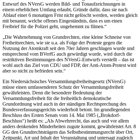
Entwurf des NVersG werden Bild- und Tonaufzeichnungen in
einem erheblichen Umfang erlaubt, Gründe dafür, dass sie nach
Ablauf einer 6 monatigen Frist nicht gelöscht werden, werden gleich
mit benannt, welche offenes Eingeständnis, dass es um einen
Freibrief für die Polizei geht, ungehemmt zu filmen.“
„Die Wahrnehmung von Grundrechten, eine kleine Schneise von
Freiheitsrechten, wie sie u.a. als Folge der Proteste gegen die
Nutzung der Atomkraft seit den 70er Jahren geschlagen wurde und
entsprechend vom BVerfG auch gewürdigt wurde, wird durch die
restriktiven Bestimmungen des NVersG-Entwurfs verstellt – das ist
wohl auch das Ziel von CDU und FDP, der Anti-Atom-Protest wird
aber so nicht zu befrieden sein.“
Ein Niedersächsisches Versammlungsfreiheitsgesetz (NVersG)
müsse einen umfassenderen Schutz der Versammlungsfreiheit
gewährleisten. Denn die besondere Bedeutung der
Versammlungsfreiheit für die freiheitlich demokratische
Grundordnung wird auch in der ständigen Rechtsprechung des
Bundesverfassungsgerichts wiederholt betont. Im grundlegenden
Beschluss des Ersten Senats vom 14. Mai 1985 („Brokdorf-
Beschluss“) heißt es: „Als Abwehrrecht, das auch und vor allem
anders denkenden Minderheiten zugute kommt, gewährleistet Art. 8
GG den Grundrechtsträgern das Selbstbestimmungsrecht über Ort,
Zeitpunkt, Art und Inhalt der Veranstaltung und untersagt zugleich