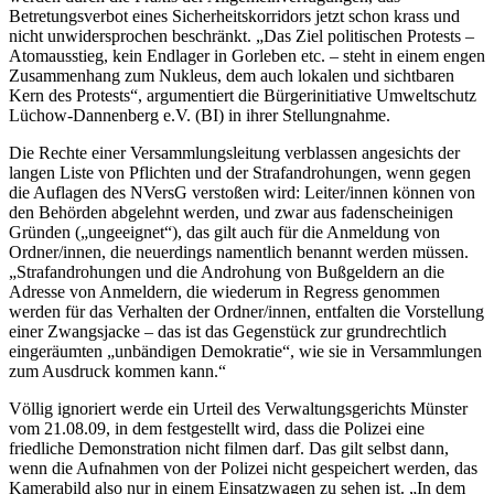
Betretungsverbot eines Sicherheitskorridors jetzt schon krass und
nicht unwidersprochen beschränkt. „Das Ziel politischen Protests –
Atomausstieg, kein Endlager in Gorleben etc. – steht in einem engen
Zusammenhang zum Nukleus, dem auch lokalen und sichtbaren
Kern des Protests“, argumentiert die Bürgerinitiative Umweltschutz
Lüchow-Dannenberg e.V. (BI) in ihrer Stellungnahme.
Die Rechte einer Versammlungsleitung verblassen angesichts der
langen Liste von Pflichten und der Strafandrohungen, wenn gegen
die Auflagen des NVersG verstoßen wird: Leiter/innen können von
den Behörden abgelehnt werden, und zwar aus fadenscheinigen
Gründen („ungeeignet“), das gilt auch für die Anmeldung von
Ordner/innen, die neuerdings namentlich benannt werden müssen.
„Strafandrohungen und die Androhung von Bußgeldern an die
Adresse von Anmeldern, die wiederum in Regress genommen
werden für das Verhalten der Ordner/innen, entfalten die Vorstellung
einer Zwangsjacke – das ist das Gegenstück zur grundrechtlich
eingeräumten „unbändigen Demokratie“, wie sie in Versammlungen
zum Ausdruck kommen kann.“
Völlig ignoriert werde ein Urteil des Verwaltungsgerichts Münster
vom 21.08.09, in dem festgestellt wird, dass die Polizei eine
friedliche Demonstration nicht filmen darf. Das gilt selbst dann,
wenn die Aufnahmen von der Polizei nicht gespeichert werden, das
Kamerabild also nur in einem Einsatzwagen zu sehen ist. „In dem