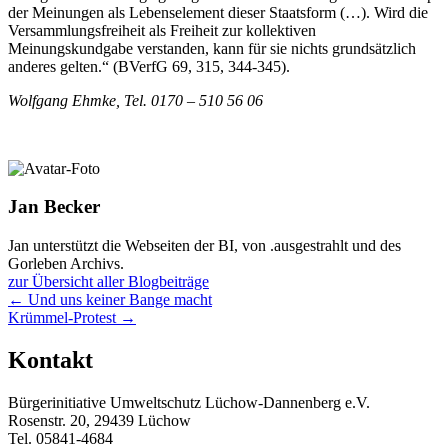
der Meinungen als Lebenselement dieser Staatsform (…). Wird die
Versammlungsfreiheit als Freiheit zur kollektiven
Meinungskundgabe verstanden, kann für sie nichts grundsätzlich
anderes gelten.“ (BVerfG 69, 315, 344-345).
Wolfgang Ehmke, Tel. 0170 – 510 56 06
Jan Becker
Jan unterstützt die Webseiten der BI, von .ausgestrahlt und des
Gorleben Archivs.
zur Übersicht aller Blogbeiträge
Posts
← Und uns keiner Bange macht
Krümmel-Protest →
navigation
Kontakt
Bürgerinitiative Umweltschutz Lüchow-Dannenberg e.V.
Rosenstr. 20, 29439 Lüchow
Tel. 05841-4684