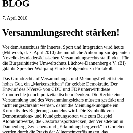
BLOG
7. April 2010
Versammlungsrecht stärken!
Vor dem Ausschuss für Inneres, Sport und Integration wird heute
(Mittwoch, d. 7. April 2010) die mündliche Anhörung zur geplanten
Novelle des niedersächsischen Versammlungsrechts stattfinden. Für
die Bürgerinitiative Umweltschutz Lüchow-Dannenberg e.V. (BI)
gibt ihr Sprecher Wolfgang Ehmke Folgendes zu Protokoll:
Das Grundrecht auf Versammlungs- und Meinungsfreiheit ist ein
hohes Gut, ein „Markenzeichen“ für gelebte Demokratie. Der
Entwurf des NVersG von CDU und FDP unterwirft diese
Grundrechte jedoch polizeitaktischem Denken. Die Rechte einer
Versammlung und des Versammlungsleiters müssten gestärkt und
nicht eingeschränkt werden, damit die Meinungskundgabe ein
Korrektiv des Regierungshandelns wird. Die Symbolik von
Demonstrations- und Kundgebungsorten wie zum Beispiel
Atomkraftwerke, die Castortransportstrecken, der Verladekran in
Dannenberg, Zwischen- und „Erkundungsbergwerk“ in Gorleben
werden durch die Praxis der Allgemeinverfügungen, das