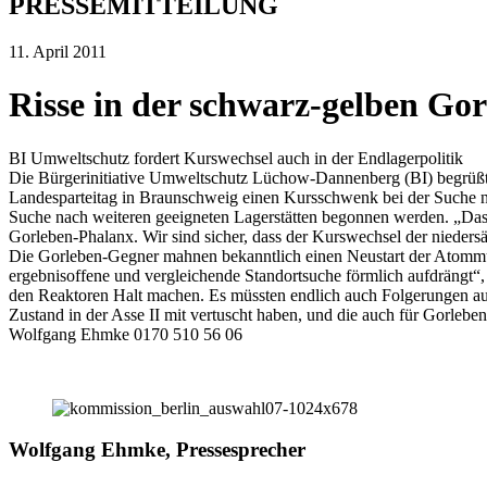
PRESSEMITTEILUNG
11. April 2011
Risse in der schwarz-gelben Go
BI Umweltschutz fordert Kurswechsel auch in der Endlagerpolitik
Die Bürgerinitiative Umweltschutz Lüchow-Dannenberg (BI) begrüßt
Landesparteitag in Braunschweig einen Kursschwenk bei der Suche n
Suche nach weiteren geeigneten Lagerstätten begonnen werden. „Das Fe
Gorleben-Phalanx. Wir sind sicher, dass der Kurswechsel der niedersä
Die Gorleben-Gegner mahnen bekanntlich einen Neustart der Atommüllde
ergebnisoffene und vergleichende Standortsuche förmlich aufdrängt“
den Reaktoren Halt machen. Es müssten endlich auch Folgerungen au
Zustand in der Asse II mit vertuscht haben, und die auch für Gorleb
Wolfgang Ehmke 0170 510 56 06
Wolfgang Ehmke, Pressesprecher