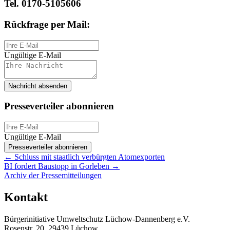
Tel. 0170-5105606
Rückfrage per Mail:
Ungültige E-Mail
Nachricht absenden
Presseverteiler abonnieren
Ungültige E-Mail
Presseverteiler abonnieren
Posts
← Schluss mit staatlich verbürgten Atomexporten
BI fordert Baustopp in Gorleben →
navigation
Archiv der Pressemitteilungen
Kontakt
Bürgerinitiative Umweltschutz Lüchow-Dannenberg e.V.
Rosenstr. 20, 29439 Lüchow