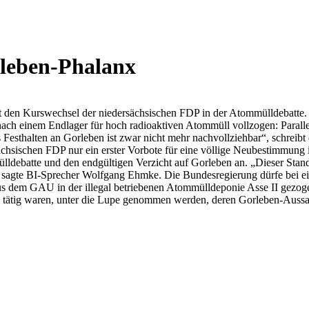
rleben-Phalanx
 den Kurswechsel der niedersächsischen FDP in der Atommülldebatte. 
ach einem Endlager für hoch radioaktiven Atommüll vollzogen: Parall
sthalten an Gorleben ist zwar nicht mehr nachvollziehbar“, schreibt d
chsischen FDP nur ein erster Vorbote für eine völlige Neubestimmung i
batte und den endgültigen Verzicht auf Gorleben an. „Dieser Standort 
, sagte BI-Sprecher Wolfgang Ehmke. Die Bundesregierung dürfe bei e
s dem GAU in der illegal betriebenen Atommülldeponie Asse II gezoge
en tätig waren, unter die Lupe genommen werden, deren Gorleben-Aussag