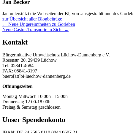
Jan Becker
Jan unterstützt die Webseiten der BI, von .ausgestrahlt und des Gorle
zur Übersicht aller Blogbeiträge
Posts
← Neue Ungereimtheiten zu Gorleben
Neue Castor-Transporte in Sicht →
navigation
Kontakt
Bürgerinitiative Umweltschutz Lüchow-Dannenberg e.V.
Rosenstr. 20, 29439 Lüchow
Tel. 05841-4684
FAX: 05841-3197
buero[ätt]bi-luechow-dannenberg.de
Öffnungszeiten
Montag-Mittwoch 10.00h - 15.00h
Donnerstag 12.00-18.00h
Freitag & Samstag geschlossen
Unser Spendenkonto
IBAN: DE 24 2585 0110 0044 0607 21