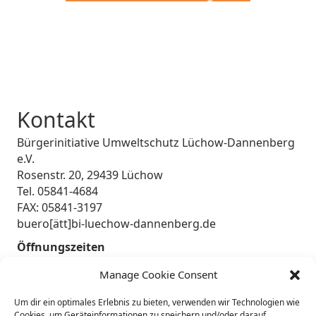
Kontakt
Bürgerinitiative Umweltschutz Lüchow-Dannenberg
e.V.
Rosenstr. 20, 29439 Lüchow
Tel. 05841-4684
FAX: 05841-3197
buero[ätt]bi-luechow-dannenberg.de
Öffnungszeiten
Montag-Mittwoch 10.00h - 15.00h
Manage Cookie Consent
Donnerstag 12.00-18.00h
Freitag & Samstag geschlossen
Um dir ein optimales Erlebnis zu bieten, verwenden wir Technologien wie
Cookies, um Geräteinformationen zu speichern und/oder darauf