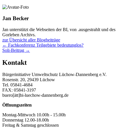
Jan Becker
Jan unterstützt die Webseiten der BI, von .ausgestrahlt und des
Gorleben Archivs.
zur Übersicht aller Blogbeiträge
Posts
← Fachkonferenz Teilgebiete bedeutunglos?
Soli-Beitrag →
navigation
Kontakt
Bürgerinitiative Umweltschutz Lüchow-Dannenberg e.V.
Rosenstr. 20, 29439 Lüchow
Tel. 05841-4684
FAX: 05841-3197
buero[ätt]bi-luechow-dannenberg.de
Öffnungszeiten
Montag-Mittwoch 10.00h - 15.00h
Donnerstag 12.00-18.00h
Freitag & Samstag geschlossen