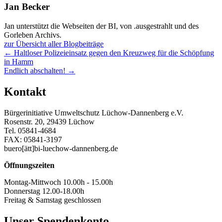
Jan Becker
Jan unterstützt die Webseiten der BI, von .ausgestrahlt und des
Gorleben Archivs.
zur Übersicht aller Blogbeiträge
Posts
← Haltloser Polizeieinsatz gegen den Kreuzweg für die Schöpfung
in Hamm
navigation
Endlich abschalten! →
Kontakt
Bürgerinitiative Umweltschutz Lüchow-Dannenberg e.V.
Rosenstr. 20, 29439 Lüchow
Tel. 05841-4684
FAX: 05841-3197
buero[ätt]bi-luechow-dannenberg.de
Öffnungszeiten
Montag-Mittwoch 10.00h - 15.00h
Donnerstag 12.00-18.00h
Freitag & Samstag geschlossen
Unser Spendenkonto