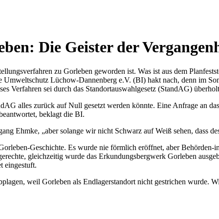
eben: Die Geister der Vergangenh
ellungsverfahren zu Gorleben geworden ist. Was ist aus dem Planfestste
ve Umweltschutz Lüchow-Dannenberg e.V. (BI) hakt nach, denn im Som
ieses Verfahren sei durch das Standortauswahlgesetz (StandAG) überhol
dAG alles zurück auf Null gesetzt werden könnte. Eine Anfrage an das
beantwortet, beklagt die BI.
olfgang Ehmke, „aber solange wir nicht Schwarz auf Weiß sehen, dass de
Gorleben-Geschichte. Es wurde nie förmlich eröffnet, aber Behörden-inte
agerechte, gleichzeitig wurde das Erkundungsbergwerk Gorleben ausgeba
 eingestuft.
lagen, weil Gorleben als Endlagerstandort nicht gestrichen wurde. Wi