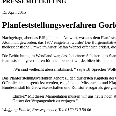
PRESSEMITTEILUNG
15. April 2015
Planfeststellungsverfahren Gorl
Nachgefragt, aber das BfS gibt keine Antwort, was aus dem Planfestst
Atommüll geworden, das 1977 eingeleitet wurde? Die Bürgerinitiati
niedersächsische Umweltminister Stefan Wenzel öffentlich erklärt, d
Die Befürchtung im Wendland war, dass bei einem Scheitern des Stan
Planfeststellungsverfahren förmlich beendet wurde, blieb bis heute un
„Wir sind vielleicht übersensibilisiert, “ sagte BI-Sprecher W
Das Planfeststellungsverfahren gehört zu den düstersten Kapiteln der 
Öffentlichkeit ausgetrickst werden, es gab keine Mitsprache- und Kl
Bundesanstalt für Geowissenschaften und Rohstoffe sogar als geeignet
Ehmke:“ Mit dieser Manipulation müssen wir uns heute noch abp
Geister der Vergangenheit zu verjagen.“
Wolfgang Ehmke, Pressesprecher, Tel. 0170 510 56 06