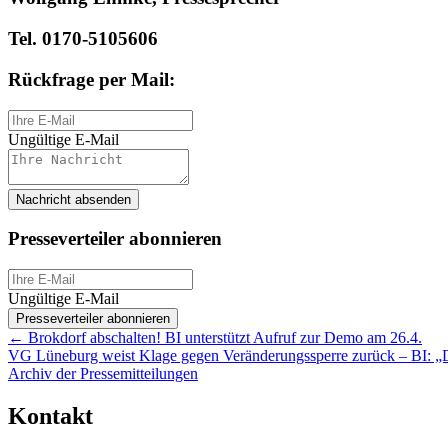
Tel. 0170-5105606
Rückfrage per Mail:
Ungültige E-Mail
Nachricht absenden
Presseverteiler abonnieren
Ungültige E-Mail
Presseverteiler abonnieren
Posts
← Brokdorf abschalten! BI unterstützt Aufruf zur Demo am 26.4.
VG Lüneburg weist Klage gegen Veränderungssperre zurück – BI: „D
navigation
Archiv der Pressemitteilungen
Kontakt