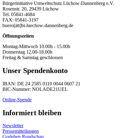
Bürgerinitiative Umweltschutz Lüchow-Dannenberg e.V.
Rosenstr. 20, 29439 Lüchow
Tel. 05841-4684
FAX: 05841-3197
buero[ätt]bi-luechow-dannenberg.de
Öffnungszeiten
Montag-Mittwoch 10.00h - 15.00h
Donnerstag 12.00-18.00h
Freitag & Samstag geschlossen
Unser Spendenkonto
IBAN: DE 24 2585 0110 0044 0607 21
BIC-Nummer: NOLADE21UEL
Online-Spende
Informiert bleiben
Newsletter
Pressemitteilungen
Gorleben Rundschau