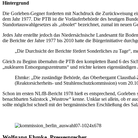
Hintergrund
Die Gorleben-Gegner forderten mit Nachdruck die Zurückweisung eine
dem Jahr 1977. Die PTB ist die Vorläuferbehörde des heutigen Bunde
Standortauswahlgesetzes als „obsolet“ bezeichnet, zumal im neuen Ges
Jedes Jahr erstellte jedoch das Niedersächsische Landesamt für Bode
die Berichte der Jahre 1977 bis 2010 hatte die Bürgerinitiative durch
„Die Durchsicht der Berichte fördert Sonderliches zu Tage“, 
Gleich zu Beginn übernahm die PTB den kompletten Band 6 des Siche
„nuklearen Entsorgungszentrums“ und reichte keinen eigenständigen A
Ehmke: „Die zuständige Behörde, das Oberbergamt Clausthal-Z
(Reaktorsicherheits- und Strahlenschutzkommission) vom 20.10.7
Schon im ersten NLfB-Bericht 1978 hieß es entsprechend, Gorleben s
benachbarten Salzstock „Wustrow“ kenne. Unklar sei allein, ob er au
sollte möglichst schnell mit der bergmännischen Erschließung des S
Wolfgang Ehmke, Pressesprecher