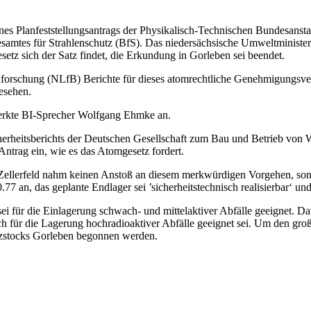
s Planfeststellungsantrags der Physikalisch-Technischen Bundesanstal
samtes für Strahlenschutz (BfS). Das niedersächsische Umweltministe
etz sich der Satz findet, die Erkundung in Gorleben sei beendet.
nforschung (NLfB) Berichte für dieses atomrechtliche Genehmigungsverf
gesehen.
merkte BI-Sprecher Wolfgang Ehmke an.
rheitsberichts der Deutschen Gesellschaft zum Bau und Betrieb von W
ntrag ein, wie es das Atomgesetz fordert.
ellerfeld nahm keinen Anstoß an diesem merkwürdigen Vorgehen, sond
7 an, das geplante Endlager sei ’sicherheitstechnisch realisierbar‘ un
ei für die Einlagerung schwach- und mittelaktiver Abfälle geeignet.
ch für die Lagerung hochradioaktiver Abfälle geeignet sei. Um den groß
alzstocks Gorleben begonnen werden.