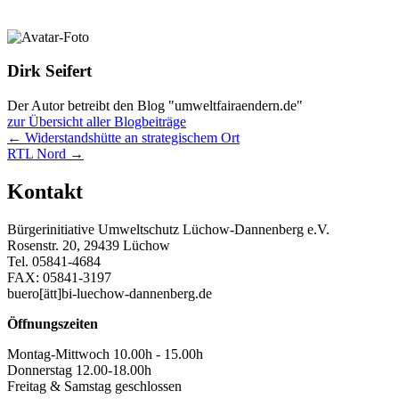
Dirk Seifert
Der Autor betreibt den Blog "umweltfairaendern.de"
zur Übersicht aller Blogbeiträge
Posts
← Widerstandshütte an strategischem Ort
RTL Nord →
navigation
Kontakt
Bürgerinitiative Umweltschutz Lüchow-Dannenberg e.V.
Rosenstr. 20, 29439 Lüchow
Tel. 05841-4684
FAX: 05841-3197
buero[ätt]bi-luechow-dannenberg.de
Öffnungszeiten
Montag-Mittwoch 10.00h - 15.00h
Donnerstag 12.00-18.00h
Freitag & Samstag geschlossen