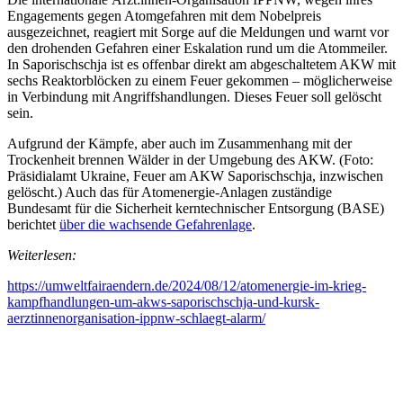
Engagements gegen Atomgefahren mit dem Nobelpreis
ausgezeichnet, reagiert mit Sorge auf die Meldungen und warnt vor
den drohenden Gefahren einer Eskalation rund um die Atommeiler.
In Saporischschja ist es offenbar direkt am abgeschaltetem AKW mit
sechs Reaktorblöcken zu einem Feuer gekommen – möglicherweise
in Verbindung mit Angriffshandlungen. Dieses Feuer soll gelöscht
sein.
Aufgrund der Kämpfe, aber auch im Zusammenhang mit der
Trockenheit brennen Wälder in der Umgebung des AKW. (Foto:
Präsidialamt Ukraine, Feuer am AKW Saporischschja, inzwischen
gelöscht.) Auch das für Atomenergie-Anlagen zuständige
Bundesamt für die Sicherheit kerntechnischer Entsorgung (BASE)
berichtet
über die wachsende Gefahrenlage
.
Weiterlesen:
https://umweltfairaendern.de/2024/08/12/atomenergie-im-krieg-
kampfhandlungen-um-akws-saporischschja-und-kursk-
aerztinnenorganisation-ippnw-schlaegt-alarm/