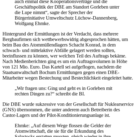
auch einmal diese Kooperationsverträge und die
Geschäftspolitik der DBE am Standort Gorleben unter
die Lupe nimmt“, sagte der Sprecher der
Bürgerinitiative Umweltschutz Lüchow-Dannenberg,
Wolfgang Ehmke.
Hintergrund der Ermittlungen ist der Verdacht, dass mehrere
Bergbaufirmen sich wettbewerbswidrig abgesprochen hätten, um
beim Bau des Atommüllendlagers Schacht Konrad, in dem
schwach- und mittelaktive Abfälle gelagert werden sollten,
beeinflussen zu können, wer welchen Teil des Auftrags bekäme.
Nach Medienberichten ging es um ein Auftragsvolumen in Höhe
von 121 Mio. Euro. Das Kartell sei aufgeflogen, nachdem die
Staatsanwaltschaft Bochum Ermittlungen gegen einen DBE-
Mitarbeiter wegen Bestechung und Bestechlichkeit eingeleitet hatte.
„Wir fragen uns: Ging und geht es in Gorleben mit
rechten Dingen zu?“ schreibt die BI.
Die DBE wurde sukzessive von der Gesellschaft für Nuklearservice
(GNS) übernommen, die unter anderem auch Betreiberin des
Castor-Lagers und der Pilot-Konditionierungsanlage ist.
Ehmke: „Auf diesem Wege flossen die Gelder der
Atomwirtschaft, die sie für die Erkundung des
Salzstocks erstatten mussten, gleich wieder in ihre