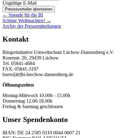
Ungültige E-Mail
Presseverteiler abonnieren
Posts
← Spende für die BI
Schöne Weihnachten! →
navigation
Archiv der Pressemitteilungen
Kontakt
Bürgerinitiative Umweltschutz Lüchow-Dannenberg e.V.
Rosenstr. 20, 29439 Lüchow
Tel. 05841-4684
FAX: 05841-3197
buero[ätt]bi-luechow-dannenberg.de
Öffnungszeiten
Montag-Mittwoch 10.00h - 15.00h
Donnerstag 12.00-18.00h
Freitag & Samstag geschlossen
Unser Spendenkonto
IBAN: DE 24 2585 0110 0044 0607 21