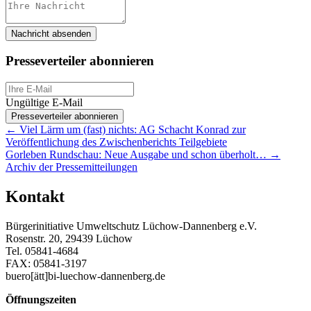
Nachricht absenden
Presseverteiler abonnieren
Ungültige E-Mail
Presseverteiler abonnieren
Posts
← Viel Lärm um (fast) nichts: AG Schacht Konrad zur
Veröffentlichung des Zwischenberichts Teilgebiete
navigation
Gorleben Rundschau: Neue Ausgabe und schon überholt… →
Archiv der Pressemitteilungen
Kontakt
Bürgerinitiative Umweltschutz Lüchow-Dannenberg e.V.
Rosenstr. 20, 29439 Lüchow
Tel. 05841-4684
FAX: 05841-3197
buero[ätt]bi-luechow-dannenberg.de
Öffnungszeiten