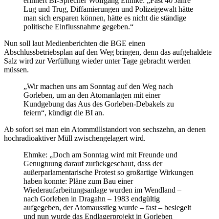
erinnert BI-Sprecher Wolfgang Ehmke: „Fast 40 Jahre
Lug und Trug, Diffamierungen und Polizeigewalt hätte
man sich ersparen können, hätte es nicht die ständige
politische Einflussnahme gegeben.“
Nun soll laut Medienberichten die BGE einen
Abschlussbetriebsplan auf den Weg bringen, denn das aufgehaldete
Salz wird zur Verfüllung wieder unter Tage gebracht werden
müssen.
„Wir machen uns am Sonntag auf den Weg nach
Gorleben, um an den Atomanlagen mit einer
Kundgebung das Aus des Gorleben-Debakels zu
feiern“, kündigt die BI an.
Ab sofort sei man ein Atommüllstandort von sechszehn, an denen
hochradioaktiver Müll zwischengelagert wird.
Ehmke: „Doch am Sonntag wird mit Freunde und
Genugtuung darauf zurückgeschaut, dass der
außerparlamentarische Protest so großartige Wirkungen
haben konnte: Pläne zum Bau einer
Wiederaufarbeitungsanlage wurden im Wendland –
nach Gorleben in Dragahn – 1983 endgültig
aufgegeben, der Atomausstieg wurde – fast – besiegelt
und nun wurde das Endlagerprojekt in Gorleben